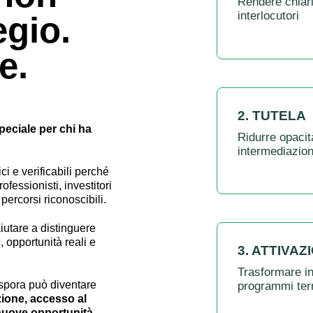
Rendere chiari
interlocutori
egio.
e.
2. TUTELA
peciale per chi ha
Ridurre opacit
intermediazioni
ci e verificabili perché
rofessionisti, investitori
 percorsi riconoscibili.
utare a distinguere
ti, opportunità reali e
3. ATTIVAZ
Trasformare in
aspora può diventare
programmi terri
zione, accesso al
e nuove opportunità