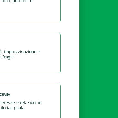
 fonti, percorsi e
à, improvvisazione e
 fragili
IONE
teresse e relazioni in
toriali pilota