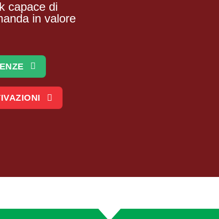
k capace di
anda in valore
DENZE
IVAZIONI