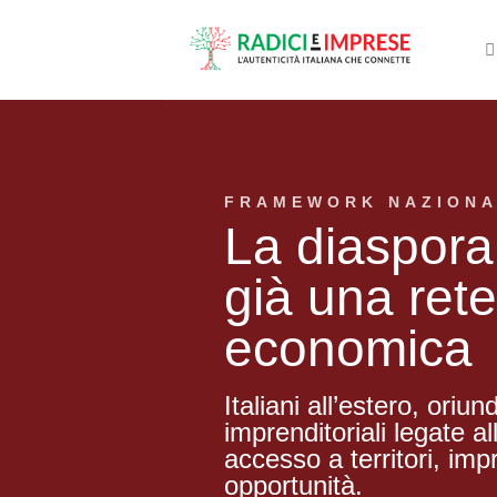
Salta
ai
contenuti
FRAMEWORK NAZIONA
La diaspora 
già una rete
economica
Italiani all’estero, oriu
imprenditoriali legate al
accesso a territori, impr
opportunità.