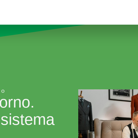
SO
torno.
 sistema