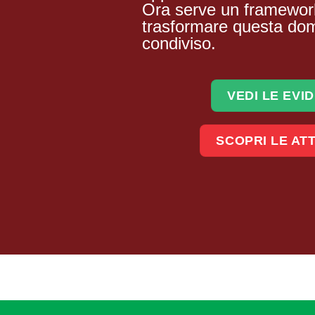
Ora serve un framewor
trasformare questa dom
condiviso.
VEDI LE EVI
SCOPRI LE ATT