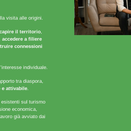
a visita alle origini.
capire il territorio
,
,
accedere a filiere
truire connessioni
interesse individuale.
pporto tra diaspora,
 e attivabile
.
 esistenti sul turismo
nsione economica,
lavoro già avviato dai