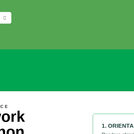
K
ICE
ork
1. ORIENT
 non