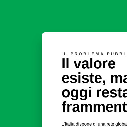
IL PROBLEMA PUBB
Il valore
esiste, m
oggi rest
framment
L’Italia dispone di una rete global