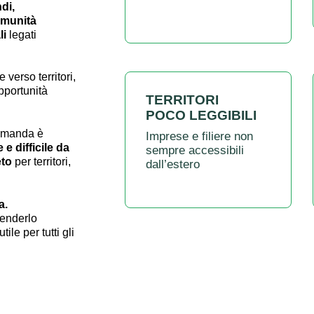
ndi,
omunità
li
legati
verso territori,
opportunità
TERRITORI
POCO LEGGIBILI
domanda è
Imprese e filiere non
 e difficile da
sempre accessibili
eto
per territori,
dall’estero
a.
enderlo
ile per tutti gli